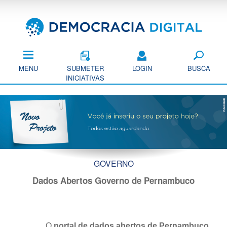
Pular
para
o
conteúdo
principal
MENU
SUBMETER
LOGIN
BUSCA
INICIATIVAS
GOVERNO
Dados Abertos Governo de Pernambuco
O
portal de dados abertos de Pernambuco