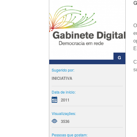
G
O
e
o
E
G
C
s
Sugerido por:
INICIATIVA
Data de início:
2011
Visualizações:
3536
Pessoas que gostam: