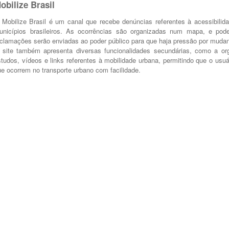
obilize Brasil
 Mobilize Brasil é um canal que recebe denúncias referentes à acessibilidad
unicípios brasileiros. As ocorrências são organizadas num mapa, e pod
eclamações serão enviadas ao poder público para que haja pressão por mudan
 site também apresenta diversas funcionalidades secundárias, como a orga
studos, vídeos e links referentes à mobilidade urbana, permitindo que o u
ue ocorrem no transporte urbano com facilidade.