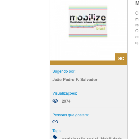
M
O
m
r
O
e
q
SC
Sugerido por:
João Pedro F. Salvador
Visualizações:
2974
Pessoas que gostam:
Tags:
,
,
participação social
Mobilidade