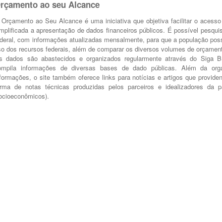
rçamento ao seu Alcance
 Orçamento ao Seu Alcance é uma iniciativa que objetiva facilitar o acess
implificada a apresentação de dados financeiros públicos. É possível pesqui
ederal, com informações atualizadas mensalmente, para que a população possa 
so dos recursos federais, além de comparar os diversos volumes de orçamento
s dados são abastecidos e organizados regularmente através do Siga Br
ompila informações de diversas bases de dado públicas. Além da orga
nformações, o site também oferece links para notícias e artigos que provide
orma de notas técnicas produzidas pelos parceiros e idealizadores da 
ocioeconômicos).