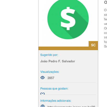
O
O
s
f
u
O
c
i
f
SC
S
Sugerido por:
João Pedro F. Salvador
Visualizações:
2857
Pessoas que gostam:
Informações adicionais:
http://orcamento.inesc.org.br/20