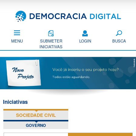
Pular
para
o
conteúdo
principal
MENU
SUBMETER
LOGIN
BUSCA
INICIATIVAS
Iniciativas
SOCIEDADE CIVIL
(ABA ATIVA)
GOVERNO
P