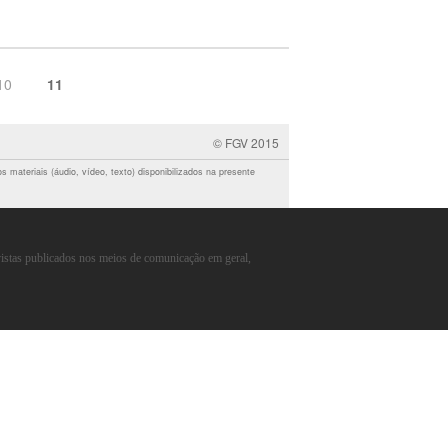
10
11
© FGV 2015
 materiais (áudio, vídeo, texto) disponibilizados na presente
vistas publicados nos meios de comunicação em geral,