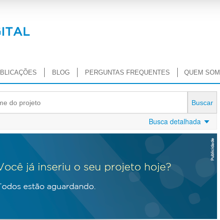
BLICAÇÕES
BLOG
PERGUNTAS FREQUENTES
QUEM SO
E
Busca detalhada
x
i
b
i
r