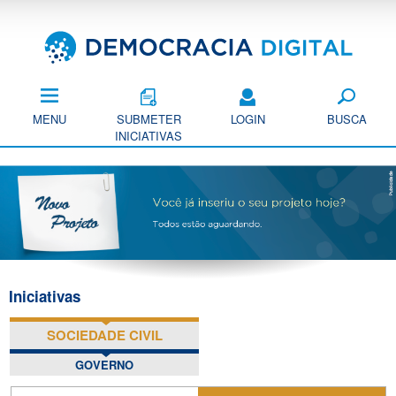
Pular
para
o
conteúdo
principal
MENU
SUBMETER
LOGIN
BUSCA
INICIATIVAS
Iniciativas
SOCIEDADE CIVIL
(ABA ATIVA)
GOVERNO
P