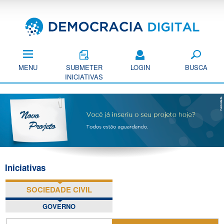
Pular
para
o
conteúdo
principal
MENU
SUBMETER
LOGIN
BUSCA
INICIATIVAS
Iniciativas
SOCIEDADE CIVIL
(ABA ATIVA)
GOVERNO
P