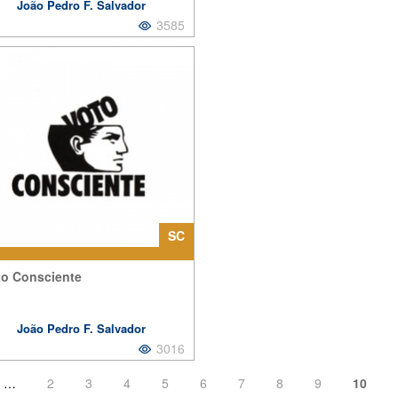
João Pedro F. Salvador
3585
OLÍTICA
,
TRANSPARÊNCIA
,
CCOUNTABILITY VERTICAL
,
TE
SC
to Consciente
João Pedro F. Salvador
3016
…
2
3
4
5
6
7
8
9
10