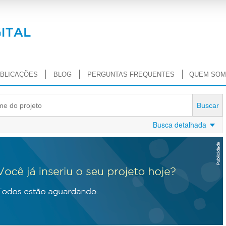
BLICAÇÕES
BLOG
PERGUNTAS FREQUENTES
QUEM SO
E
Busca detalhada
x
i
b
i
r