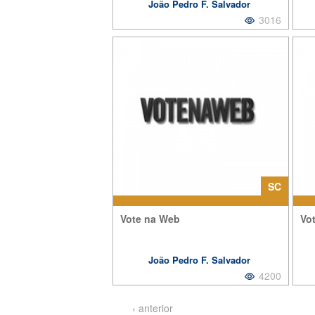
João Pedro F. Salvador
3016
POLÍTICA
,
PARTICIPAÇÃO
,
P
RESPONSIVENESS
,
A
ACCOUNTABILITY VERTICAL
,
SI
CROWDSOURCING
SC
Vote na Web
Vo
João Pedro F. Salvador
4200
P
á
‹ anterior