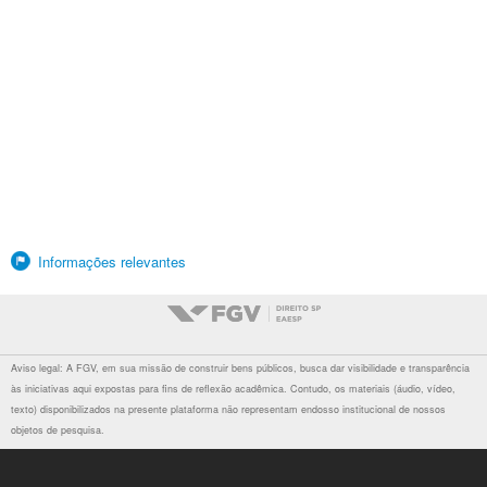
Informações relevantes
Aviso legal: A FGV, em sua missão de construir bens públicos, busca dar visibilidade e transparência
às iniciativas aqui expostas para fins de reflexão acadêmica. Contudo, os materiais (áudio, vídeo,
texto) disponibilizados na presente plataforma não representam endosso institucional de nossos
objetos de pesquisa.