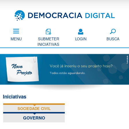
Pular
para
o
conteúdo
principal
MENU
SUBMETER
LOGIN
BUSCA
INICIATIVAS
Iniciativas
SOCIEDADE CIVIL
GOVERNO
(ABA ATIVA)