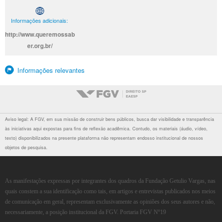
Informações adicionais:
http://www.queremossab
er.org.br/
Informações relevantes
Aviso legal: A FGV, em sua missão de construir bens públicos, busca dar visibilidade e transparência
às iniciativas aqui expostas para fins de reflexão acadêmica. Contudo, os materiais (áudio, vídeo,
texto) disponibilizados na presente plataforma não representam endosso institucional de nossos
objetos de pesquisa.
As manifestações expressas por integrantes dos quadros da Fundação Getulio Vargas, nas
quais constem a sua identificação como tais, em artigos e entrevistas publicados nos meios
de comunicação em geral, representam exclusivamente as opiniões dos seus autores e não,
necessariamente, a posição institucional da FGV. Portaria FGV Nº19