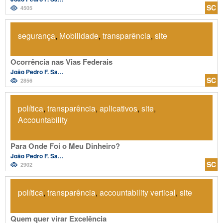
SC
4505
segurança
,
Mobilidade
,
transparência
,
site
Ocorrência nas Vias Federais
João Pedro F. Salvador
SC
2856
política
,
transparência
,
aplicativos
,
site
,
Accountability
Para Onde Foi o Meu Dinheiro?
João Pedro F. Salvador
SC
2902
política
,
transparência
,
accountability vertical
,
site
Quem quer virar Excelência