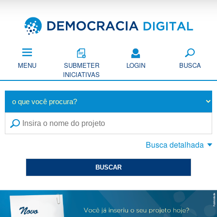
Pular
para
o
conteúdo
principal
MENU
SUBMETER
LOGIN
BUSCA
INICIATIVAS
E
Busca detalhada
x
i
b
i
r