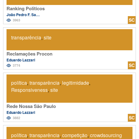
Ranking Políticos
João Pedro F. Salvador
SC
3963
transparência
,
site
Reclamações Procon
Eduardo Lazzari
SC
3774
política
,
transparência
,
legitimidade
,
Responsiveness
,
site
Rede Nossa São Paulo
Eduardo Lazzari
SC
3882
política
,
transparência
,
competição
,
crowdsourcing