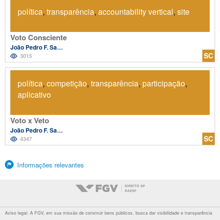
política
,
transparência
,
accountability vertical
,
site
Voto Consciente
João Pedro F. Salvador
SC
3015
política
,
competição
,
transparência
,
participação
,
aplicativo
Voto x Veto
João Pedro F. Salvador
SC
4347
Informações relevantes
Aviso legal: A FGV, em sua missão de construir bens públicos, busca dar visibilidade e transparência