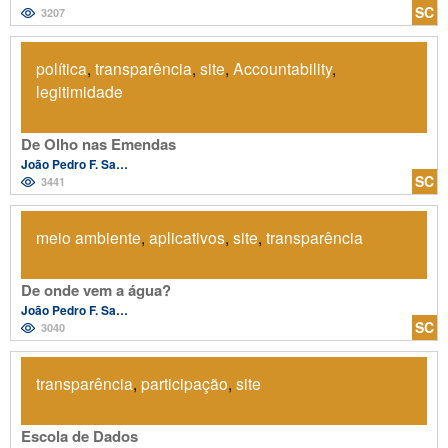
SC
3207
política
,
transparência
,
site
,
Accountability
,
legitimidade
De Olho nas Emendas
João Pedro F. Salvador
SC
3441
meio ambiente
,
aplicativos
,
site
,
transparência
De onde vem a água?
João Pedro F. Salvador
SC
3040
transparência
,
participação
,
site
Escola de Dados