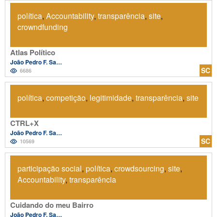
política
,
Accountability
,
transparência
,
site
,
crowndfunding
Atlas Político
João Pedro F. Salvador
SC
6686
política
,
competição
,
legitimidade
,
transparência
,
site
CTRL+X
João Pedro F. Salvador
SC
10569
participação social
,
política
,
crowdsourcing
,
site
,
Accountability
,
transparência
Cuidando do meu Bairro
João Pedro F. Salvador