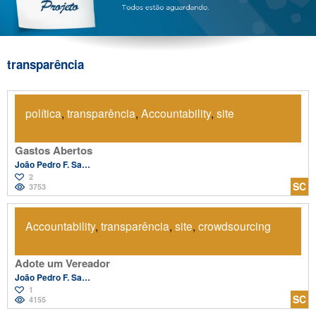
transparência
política
,
transparência
,
Accountability
,
site
Gastos Abertos
João Pedro F. Salvador
2
SC
3753
Accountability
,
transparência
,
site
,
crowdsourcing
Adote um Vereador
João Pedro F. Salvador
1
SC
4155