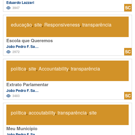
Eduardo Lazzari
SC
3947
educação
,
site
,
Responsiveness
,
transparência
Escola que Queremos
João Pedro F. Salvador
SC
2972
política
,
site
,
Accountability
,
transparência
Extrato Parlamentar
João Pedro F. Salvador
SC
3483
política
,
accoutability
,
transparência
,
site
Meu Município
João Pedro F. Salvador