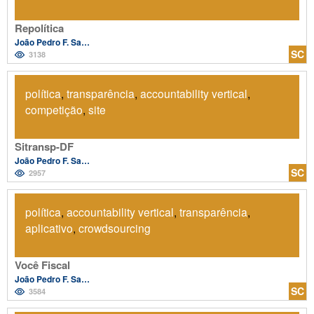
Repolítica
João Pedro F. Salvador
SC
3138
política
,
transparência
,
accountability vertical
,
competição
,
site
Sitransp-DF
João Pedro F. Salvador
SC
2957
política
,
accountability vertical
,
transparência
,
aplicativo
,
crowdsourcing
Você Fiscal
João Pedro F. Salvador
SC
3584